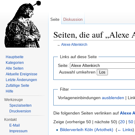
Seite
Diskussion
Seiten, die auf „Alexe 
←
Alexe Altenkirch
Wechseln zu:
Navigation
,
Suche
Links auf diese Seite
Hauptseite
Kategorien
Seite:
Alle Seiten
Auswahl umkehren
Aktuelle Ereignisse
Letzte Änderungen
Zufällige Seite
Filter
Hilfe
Vorlageneinbindungen
ausblenden
| Lin
Werkzeuge
Spezialseiten
Druckversion
Die folgenden Seiten verlinken auf
Alexe A
Kontakt
Zeige (vorherige 50 | nächste 50) (
20
|
50
E-Mail
Bilderverleih Köln (Artothek)
‎
(
← Links
)
Impressum