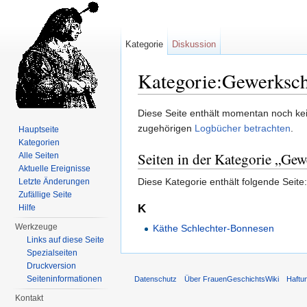
Kategorie
Diskussion
Kategorie:Gewerksch
Wechseln zu:
Navigation
,
Suche
Diese Seite enthält momentan noch kein
zugehörigen
Logbücher betrachten
.
Hauptseite
Kategorien
Seiten in der Kategorie „Gew
Alle Seiten
Aktuelle Ereignisse
Diese Kategorie enthält folgende Seite:
Letzte Änderungen
Zufällige Seite
K
Hilfe
Werkzeuge
Käthe Schlechter-Bonnesen
Links auf diese Seite
Spezialseiten
Druckversion
Seiten­informationen
Datenschutz
Über FrauenGeschichtsWiki
Haftu
Kontakt